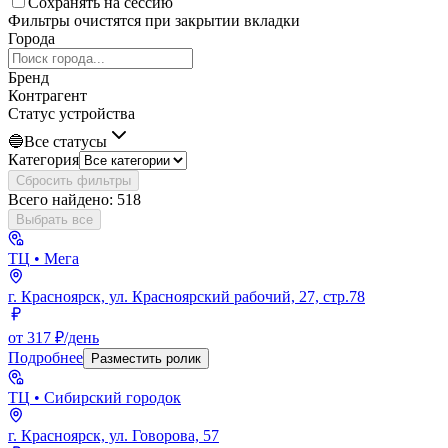
Сохранять на сессию
Фильтры очистятся при закрытии вкладки
Города
Бренд
Контрагент
Статус устройства
🔵
Все статусы
Категория
Сбросить фильтры
Всего найдено:
518
Выбрать все
ТЦ
• Мега
г. Красноярск, ул. Красноярский рабочий, 27, стр.78
от 317 ₽/день
Подробнее
Разместить ролик
ТЦ
• Сибирский городок
г. Красноярск, ул. Говорова, 57