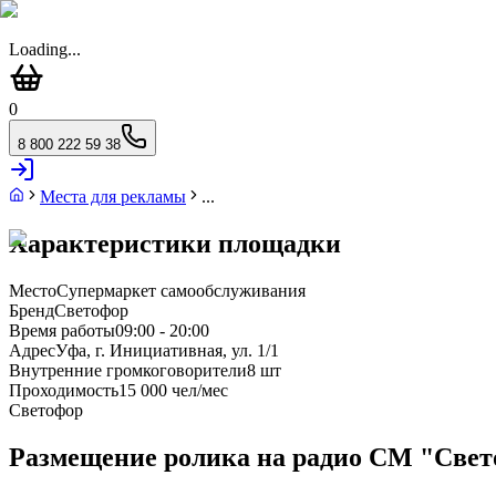
Loading...
0
8 800 222 59 38
Места для рекламы
...
Характеристики площадки
Место
Супермаркет самообслуживания
Бренд
Светофор
Время работы
09:00 - 20:00
Адрес
Уфа, г. Инициативная, ул. 1/1
Внутренние громкоговорители
8 шт
Проходимость
15 000 чел/мес
Светофор
Размещение ролика на радио СМ "Светоф