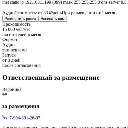
inet static ip 192.168.1.199 (099) mask 255.255.255.0 dns-server 8.
Аудио
Стоимость: от
83 ₽
/день
При размещении от 1 месяца
Разместить ролик
Написать нам
Проходимость
15 000 чел/мес
посетителей в месяц
Формат
Аудио
тип рекламы
Запуск
от 3 дней
после согласования
Ответственный за размещение
Вероника
за размещения
+7-904-891-26-07
Поможет уточнить условия, сроки запуска и подготовить меди