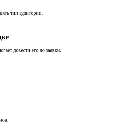
нять тип аудитории.
дке
гает довести его до заявки.
иод.