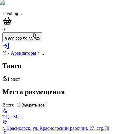
Loading...
0
8 800 222 59 38
Арендаторы
...
Танго
1
мест
Места размещения
Всего:
1
Выбрать все
ТЦ
• Мега
г. Красноярск, ул. Красноярский рабочий, 27, стр.78