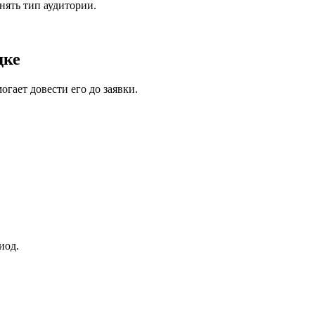
нять тип аудитории.
дке
гает довести его до заявки.
иод.