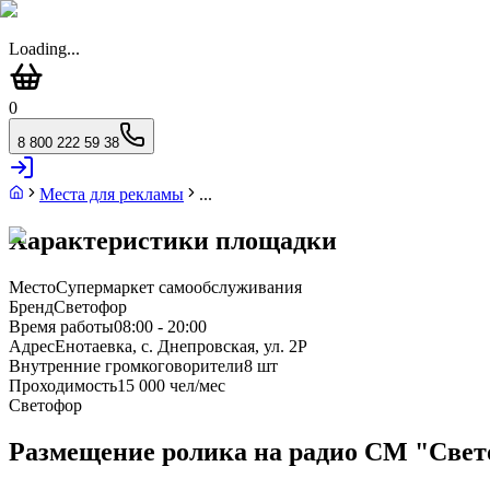
Loading...
0
8 800 222 59 38
Места для рекламы
...
Характеристики площадки
Место
Супермаркет самообслуживания
Бренд
Светофор
Время работы
08:00 - 20:00
Адрес
Енотаевка, с. Днепровская, ул. 2Р
Внутренние громкоговорители
8 шт
Проходимость
15 000 чел/мес
Светофор
Размещение ролика на радио СМ "Светоф