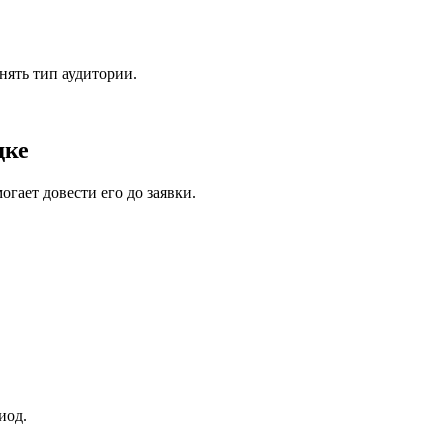
нять тип аудитории.
дке
гает довести его до заявки.
иод.