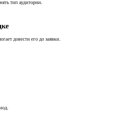
нять тип аудитории.
дке
гает довести его до заявки.
иод.