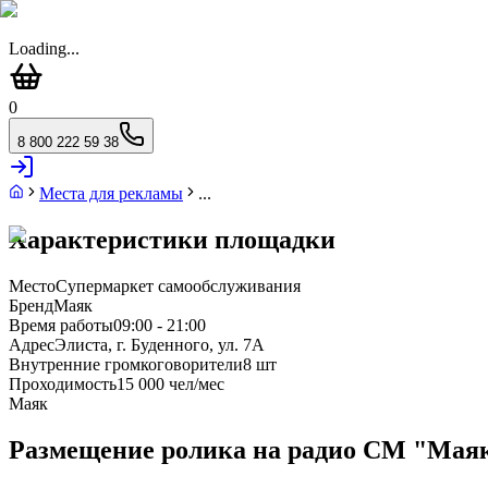
Loading...
0
8 800 222 59 38
Места для рекламы
...
Характеристики площадки
Место
Супермаркет самообслуживания
Бренд
Маяк
Время работы
09:00 - 21:00
Адрес
Элиста, г. Буденного, ул. 7А
Внутренние громкоговорители
8 шт
Проходимость
15 000 чел/мес
Маяк
Размещение ролика на радио СМ "Маяк" г