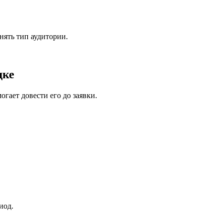
нять тип аудитории.
дке
гает довести его до заявки.
иод.