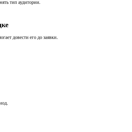
нять тип аудитории.
дке
гает довести его до заявки.
иод.