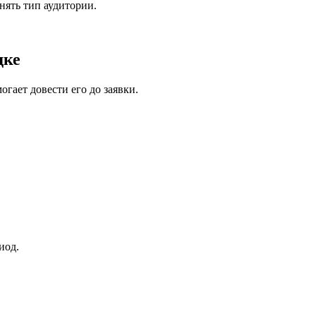
нять тип аудитории.
дке
гает довести его до заявки.
иод.