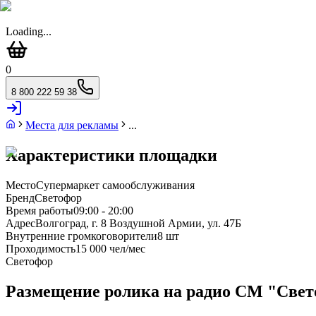
Loading...
0
8 800 222 59 38
Места для рекламы
...
Характеристики площадки
Место
Супермаркет самообслуживания
Бренд
Светофор
Время работы
09:00 - 20:00
Адрес
Волгоград, г. 8 Воздушной Армии, ул. 47Б
Внутренние громкоговорители
8 шт
Проходимость
15 000 чел/мес
Светофор
Размещение ролика на радио СМ "Светоф