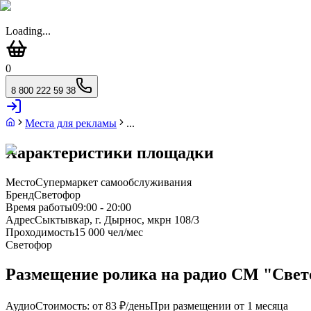
Loading...
0
8 800 222 59 38
Места для рекламы
...
Характеристики площадки
Место
Супермаркет самообслуживания
Бренд
Светофор
Время работы
09:00 - 20:00
Адрес
Сыктывкар, г. Дырнос, мкрн 108/3
Проходимость
15 000 чел/мес
Светофор
Размещение ролика на радио СМ "Свето
Аудио
Стоимость: от
83 ₽
/день
При размещении от 1 месяца