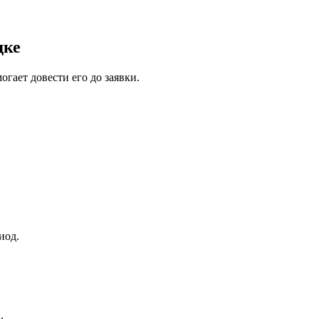
дке
гает довести его до заявки.
иод.
.