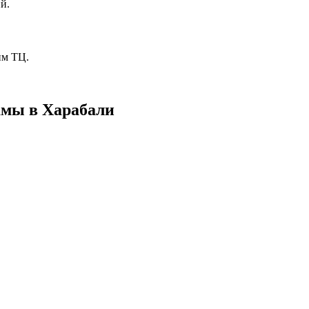
й.
им ТЦ.
амы в
Харабали