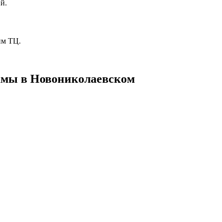
й.
им ТЦ.
амы в
Новониколаевском