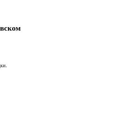
евском
ки.