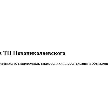
 в ТЦ
Новониколаевского
лаевского
: аудиоролики, видеоролики, indoor-экраны и объявле