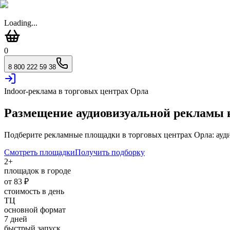
Loading...
0
8 800 222 59 38
Indoor-реклама в торговых центрах
Орла
Размещение аудиовизуальной рекламы
Подберите рекламные площадки в торговых центрах
Орла
: ау
Смотреть площадки
Получить подборку
2
+
площадок в городе
от
83
₽
стоимость в день
ТЦ
основной формат
7 дней
быстрый запуск