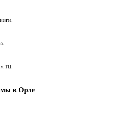
изита.
й.
им ТЦ.
амы в
Орле