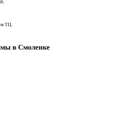
й.
им ТЦ.
амы в
Смоленке