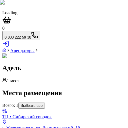
Loading...
0
8 800 222 59 38
Арендаторы
...
Адель
1
мест
Места размещения
Всего:
1
Выбрать все
ТЦ
• Сибирский городок
г. Железногорск, ул. Ленинградский, 1б