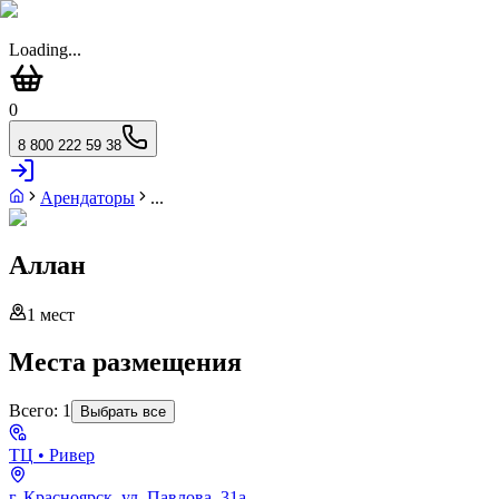
Loading...
0
8 800 222 59 38
Арендаторы
...
Аллан
1
мест
Места размещения
Всего:
1
Выбрать все
ТЦ
• Ривер
г. Красноярск, ул. Павлова, 31а