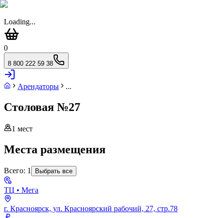
Loading...
0
8 800 222 59 38
Арендаторы
...
Столовая №27
1
мест
Места размещения
Всего:
1
Выбрать все
ТЦ
• Мега
г. Красноярск, ул. Красноярский рабочий, 27, стр.78