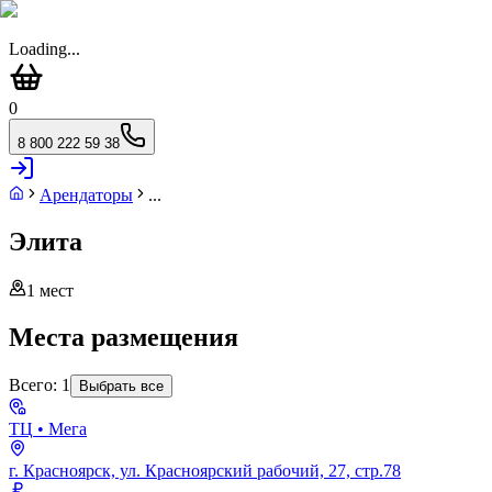
Loading...
0
8 800 222 59 38
Арендаторы
...
Элита
1
мест
Места размещения
Всего:
1
Выбрать все
ТЦ
• Мега
г. Красноярск, ул. Красноярский рабочий, 27, стр.78