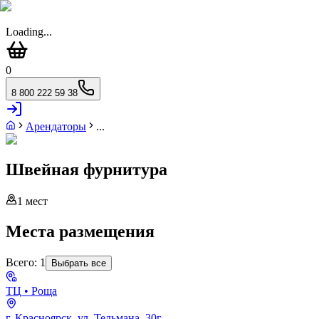
Loading...
0
8 800 222 59 38
Арендаторы
...
Швейная фурнитура
1
мест
Места размещения
Всего:
1
Выбрать все
ТЦ
• Роща
г. Красноярск, ул. Тельмана, 30г